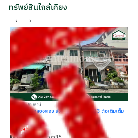
ทรัพย์สินใกล้เคียง
ธ
ทา
รา
฿
ธัญบุรี ปทุมธานี
ทาวน์เฮ้าส์ คลองสอง รังสิต - นครนายก 33 ต่อเติมเต็ม
ราคา
฿ 1,090,000
ปัณณ์ / 094xxxxx95