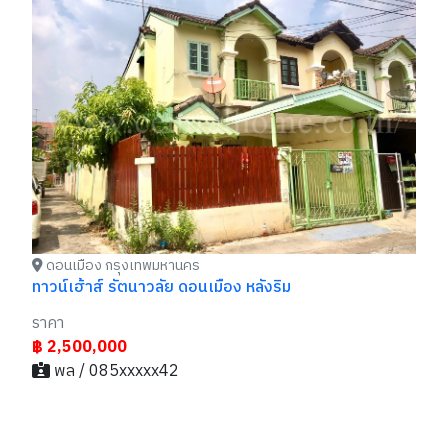
ทา
พร
รา
฿
ถูก
ดอนเมือง กรุงเทพมหานคร
ทาวน์เฮ้าส์ รัตนาวลัย ดอนเมือง หลังริม
ราคา
฿ 2,500,000
พล / 085xxxxx42