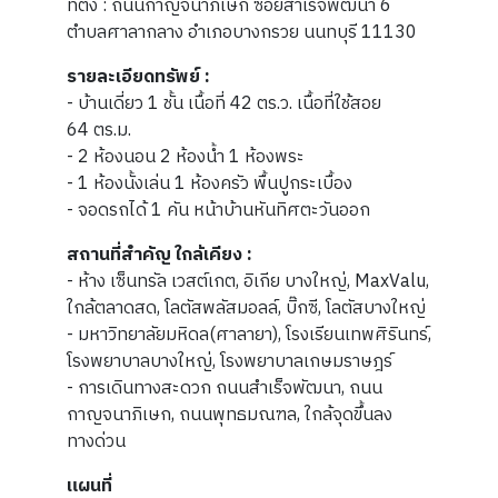
ที่ตั้ง : ถนนกาญจนาภิเษก ซอยสำเร็จพัฒนา 6
ตำบลศาลากลาง อำเภอบางกรวย นนทบุรี 11130
รายละเอียดทรัพย์ :
- บ้านเดี่ยว 1 ชั้น เนื้อที่ 42 ตร.ว. เนื้อที่ใช้สอย
64 ตร.ม.
- 2 ห้องนอน 2 ห้องน้ำ 1 ห้องพระ
- 1 ห้องนั้งเล่น 1 ห้องครัว พื้นปูกระเบื้อง
- จอดรถได้ 1 คัน หน้าบ้านหันทิศตะวันออก
สถานที่สำคัญ ใกล้เคียง :
- ห้าง เซ็นทรัล เวสต์เกต, อิเกีย บางใหญ่, MaxValu,
ใกล้ตลาดสด, โลตัสพลัสมอลล์, บิ๊กซี, โลตัสบางใหญ่
- มหาวิทยาลัยมหิดล(ศาลายา), โรงเรียนเทพศิรินทร์,
โรงพยาบาลบางใหญ่, โรงพยาบาลเกษมราษฎร์
- การเดินทางสะดวก ถนนสำเร็จพัฒนา, ถนน
กาญจนาภิเษก, ถนนพุทธมณฑล, ใกล้จุดขึ้นลง
ทางด่วน
แผนที่