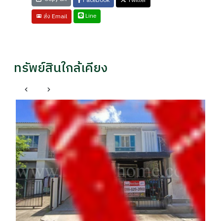
FaceBook
Twitter
Line
ส่ง Email
ทรัพย์สินใกล้เคียง
บางกรวย นนทบุรี
บ้านแฝด อินนิซิโอ 3 ปิ่นเกล้า - วงแหวน ตรงข้ามคลับเฮา
ทา
ส์
รา
ราคา
รา
฿ 4,690,000
฿
- / 029xxxx99