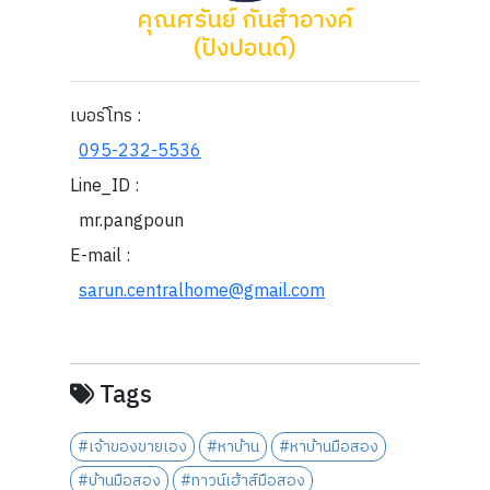
คุณศรันย์ กันสำอางค์
(ปังปอนด์)
เบอร์โทร :
095-232-5536
Line_ID :
mr.pangpoun
E-mail :
sarun.centralhome@gmail.com
Tags
#เจ้าของขายเอง
#หาบ้าน
#หาบ้านมือสอง
#บ้านมือสอง
#ทาวน์เฮ้าส์มือสอง