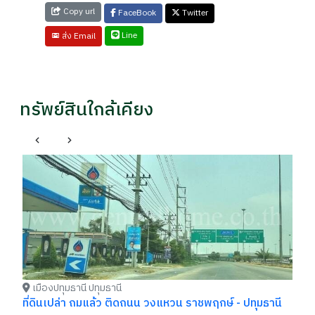
Copy url
FaceBook
Twitter
Line
ส่ง Email
ทรัพย์สินใกล้เคียง
เ
อา
เต
รา
฿
เมืองปทุมธานี ปทุมธานี
ที่ดินเปล่า ถมแล้ว ติดถนน วงแหวน ราชพฤกษ์ - ปทุมธานี