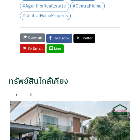
#AgentForRealEstate
#CentralHome
#CentralHomeProperty
Copy url
FaceBook
Twitter
Line
ส่ง Email
ทรัพย์สินใกล้เคียง
เ
ที
ปท
รา