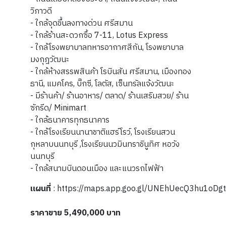
วิภาวดี
- ใกล้จุดขึ้นลงทางด่วน ศรีสมาน
- ใกล้ร้านสะดวกซื้อ 7-11, Lotus Express
- ใกล้โรงพยาบาลทหารอากาศสีกัน, โรงพยาบาล
มงกุฎวัฒนะ
- ใกล้ห้างสรรพสินค้า โรบินสัน ศรีสมาน, เมืองทอง
ธานี, แมคโคร, บิ๊กซี, โลตัส, เซ็นทรัลแจ้งวัฒนะ
- มีร้านค้า/ ร้านอาหาร/ ตลาด/ ร้านเสริมสวย/ ร้าน
ซักรีด/ Minimart
- ใกล้ธนาคารทุกธนาคาร
- ใกล้โรงเรียนนานาชาติแฮร์โรว์, โรงเรียนสวน
กุหลาบนนทบุรี ,โรงเรียนนวมินทราชินูทิศ หอวัง
นนทบุรี
- ใกล้สนามบินดอนเมือง และแนวรถไฟฟ้า
แผนที่
: https://maps.app.goo.gl/UNEhUecQ3hu1oDg
ราคาขาย 5,490,000 บาท