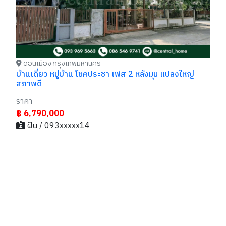
฿
ดอนเมือง กรุงเทพมหานคร
บ้านเดี่ยว หมู่บ้าน โชคประชา เฟส 2 หลังมุม แปลงใหญ่
สภาพดี
ราคา
฿ 6,790,000
ฝัน / 093xxxxx14