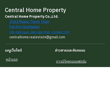
Central Home Property
Central Home Property Co.,Ltd.
29/63 Muang Thong Thani
Pak Kret Nonthaburi
093-969-5663, 086-546-9741, 0-2968-7199
centralhome.realestate@gmail.com
เมนูเว็บไซต์
ข่าวสารและกิจกรรม
หน้าแรก
ดาวน์โหลดแบบฟอร์ม
บริการของเรา
เช็คราคาประเมินทรัพย์สิน
รู้จักเซ็นทรัลโฮม
เช็คราคาประเมินห้องชุด
คำนวณวงเงินกู้
คำนวณราคาโอนกรรมสิทธิ์
บทความน่ารู้