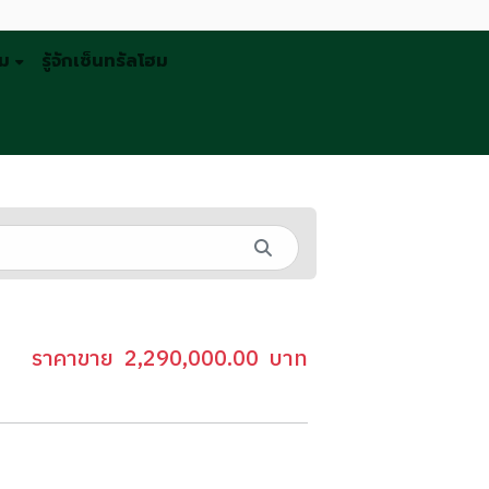
รม
รู้จักเซ็นทรัลโฮม
ราคาขาย
2,290,000.00
บาท