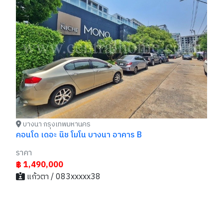
อพ
รา
฿
บางนา กรุงเทพมหานคร
คอนโด เดอะ นิช โมโน บางนา อาคาร B
ราคา
฿ 1,490,000
แก้วตา / 083xxxxx38