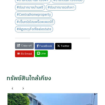
#ขายที่ดินด่านสำโรง49
#ขายที่ดินสำโรงเหนือ
#รับฝากขายบ้านฟรี
#รับฝากขายอสังหา
#Centralhomeproperty
#เซ็นทรัลโฮมพร็อพเพอร์ตี้
#AgencyForRealestate
Copy url
FaceBook
Twitter
Line
ส่ง Email
ทรัพย์สินใกล้เคียง