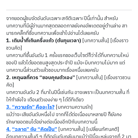
จากยอดผู้ชมจัดอันดับเฉพาะสถิติเฉพาะปีนี้เท่านั้น สำหรับ
บทความที่มีผู้อ่านมากสุดตลอดกาลยังคงอัพเดตอยู่ด้านล่าง สา
มารถคลิ๊กที่ชื่อบทความเพื่อเข้าไปอ่านได้เลยครับ
1. เติมน้ำที่เกินครึ่งแก้ว (ต้นทุนเวลา)
[บทความสั้น] [เรื่องราว
ชวนคิด]
บทความที่ขึ้นอันดับ 1 ครั้งแรกของเว็บไซต์ก็ว่าได้ที่บทความใหม่
ของปี แล้วได้ยอดชมสูงสุดประจำปี แม้จะมีบทความไม่มาก แต่
บทความนี้ส่วนตัวแล้วชอบมากเรื่องหนึ่งเลยครับ
2. เหตุผลที่ควร “ขอบคุณตัวเอง”
[บทความสั้น] [เรื่องราวชวน
คิด]
บทความอันดับ 2 ที่มาในปีนี้เช่นกัน อาจเพราะเป็นบทความสั้น ที่
ให้กำลังใจ เตือนตัวเองง่าย ๆ ได้ดีทีเดียว
3.
“ความรัก” คืออะไร?
[บทความความรัก]
แม้ว่าจะเสียอันดับหนึ่งไป จากที่ได้ต่อเนื่องมาหลายปี ก็ยังคง
รักษายอดชมได้อย่างต่อเนื่องอีกปีกับบทความนี้
4.
“ฉลาด” กับ “คิดเป็น”
[บทความสั้น] [เปลี่ยนทัศนคติ]
อีกบทความสั้นดี ๆ ที่ติดอันดับกลับมาแม้ว่าปีนี้จะหล่นจากที่ 2 มา