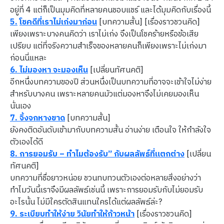
อยู่ที่ 4 แต่ก็เป็นมุมคิดที่หลายคนชอบแชร์ และได้มุมคิดกับเรื่องนี้
5.
โชคดีที่เราไม่เก่งมาก่อน
[บทความสั้น] [เรื่องราวชวนคิด]
เพียงเพราะบางคนคิดว่า เราไม่เก่ง จึงเป็นโชคร้ายหรือข้อเสีย
เปรียบ แต่ที่จริงความสำเร็จของหลายคนก็เพียงเพราะไม่เก่งมา
ก่อนนี่แหละ
6. ไม่มองหา จะมองเห็น
[เปลี่ยนทัศนคติ]
อีกหนึ่งบทความของปี ส่วนหนึ่งเป็นบทความที่อาจจะเข้าใจไม่ง่าย
สำหรับบางคน เพราะหลายคนมัวแต่มองหาจึงไม่เคยมองเห็น
นั่นเอง
7.
จิ้งจกหางขาด
[บทความสั้น]
ยังคงติดอันดับเข้ามากับบทความสั้น อ่านง่าย เตือนใจ ให้กำลังใจ
ตัวเองได้ดี
8.
การยอมรับ – ทำไมต้องรับ” กับผลลัพธ์ที่แตกต่าง
[เปลี่ยน
ทัศนคติ]
บทความที่ชื่อยาวหน่อย ชวนทบทวนตัวเองต่อหลายสิ่งอย่างว่า
ทำไมวันนี้เราจึงมีผลลัพธ์เช่นนี้ เพราะการยอมรับกับไม่ยอมรับ
อะไรนั้น ไม่มีใครตัดสินแทนใครได้แต่ผลลัพธ์ล่ะ?
9. ระเบียบทำให้ง่าย วินัยทำให้ก้าวหน้า
[เรื่องราวชวนคิด]