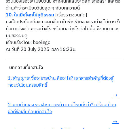
ชวนมองเรื่องระเบียบวินัย จากคนที่แสนจะติสท์ รักอิสระ และต่อ
ต้านคำว่าระเบียบวินัยสุด ๆ กับบทความนี้
10.
ในเมื่อโลกไม่ยุติธรรม
[เรื่องราวชวนคิด]
คงเป็นประโยคที่คงเคยผุดขึ้นมาในช่วงชีวิตของเราบ้าง ไม่มาก ก็
น้อย แต่จะจัดการอย่างไร หรือคิดอย่างไรต่อไปนั้น ก็ชวนมามอง
มุมของผมดู
เรียบเรียงโดย: boeiingc
ณ วันที่ 20 July 2025 เวลา 16:23น.
บทความที่น่าสนใจ
1. สัญญาจะซื้อจะขายบ้าน คืออะไร? เอกสารสำคัญที่ต้องรู้
ก่อนวันโอนกรรมสิทธิ์
→
2. ขายบ้านเอง vs ฝากนายหน้า แบบไหนดีกว่า? เปรียบเทียบ
ข้อดีข้อเสียก่อนตัดสินใจ
→