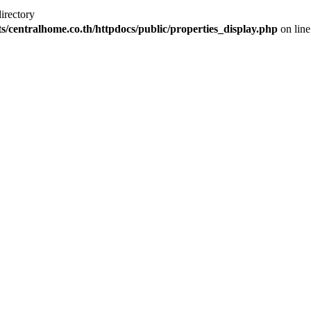
irectory
s/centralhome.co.th/httpdocs/public/properties_display.php
on lin